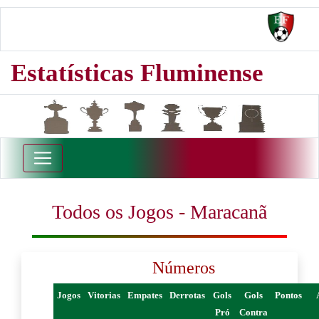
Estatísticas Fluminense
Todos os Jogos - Maracanã
Números
Jogos
Vitorias
Empates
Derrotas
Gols
Gols
Pontos
Pró
Contra