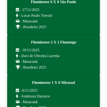
Fluminense 6 X 0 São Paulo
- 27/11/2025
- Lucas Paulo Torezin
- Maracanã
- Brasileiro 2025
Fluminense 2 X 1 Flamengo
- 19/11/2025
- Davi de Oliveira Lacerda
- Maracanã
- Brasileiro 2025
Fluminense 1 X 0 Mirassol
- 6/11/2025
- Anderson Daronco
- Maracanã