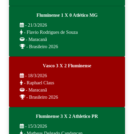
Fluminense 1 X 0 Atlético MG
- 21/3/2026
- Flavio Rodrigues de Souza
- Maracanã
- Brasileiro 2026
Vasco 3 X 2 Fluminense
- 18/3/2026
- Raphael Claus
- Maracanã
- Brasileiro 2026
Fluminense 3 X 2 Athletico PR
- 15/3/2026
- Matheus Delgado Candançan