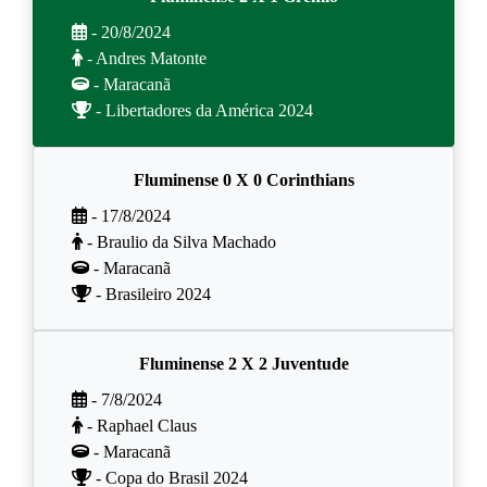
- 20/8/2024
- Andres Matonte
- Maracanã
- Libertadores da América 2024
Fluminense 0 X 0 Corinthians
- 17/8/2024
- Braulio da Silva Machado
- Maracanã
- Brasileiro 2024
Fluminense 2 X 2 Juventude
- 7/8/2024
- Raphael Claus
- Maracanã
- Copa do Brasil 2024