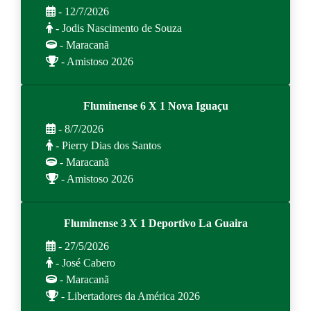
- 12/7/2026
- Jodis Nascimento de Souza
- Maracanã
- Amistoso 2026
Fluminense 6 X 1 Nova Iguaçu
- 8/7/2026
- Pierry Dias dos Santos
- Maracanã
- Amistoso 2026
Fluminense 3 X 1 Deportivo La Guaira
- 27/5/2026
- José Cabero
- Maracanã
- Libertadores da América 2026