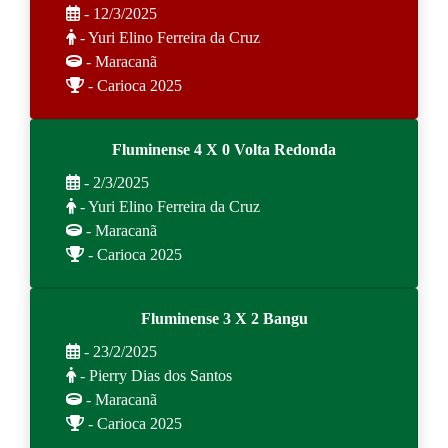
- 12/3/2025
- Yuri Elino Ferreira da Cruz
- Maracanã
- Carioca 2025
Fluminense 4 X 0 Volta Redonda
- 2/3/2025
- Yuri Elino Ferreira da Cruz
- Maracanã
- Carioca 2025
Fluminense 3 X 2 Bangu
- 23/2/2025
- Pierry Dias dos Santos
- Maracanã
- Carioca 2025