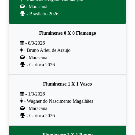
- Maracanã
- Brasileiro 2026
Fluminense 0 X 0 Flamengo
- 8/3/2026
- Bruno Arleu de Araujo
- Maracanã
- Carioca 2026
Fluminense 1 X 1 Vasco
- 1/3/2026
- Wagner do Nascimento Magalhães
- Maracanã
- Carioca 2026
Fluminense 3 X 1 Bangu