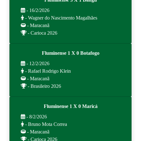
- 16/2/2026
- Wagner do Nascimento Magalhães
- Maracanã
- Carioca 2026
Fluminense 1 X 0 Botafogo
- 12/2/2026
- Rafael Rodrigo Klein
- Maracanã
- Brasileiro 2026
Fluminense 1 X 0 Maricá
- 8/2/2026
- Bruno Mota Correa
- Maracanã
- Carioca 2026