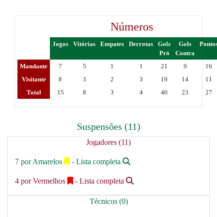
Números
Jogos
Vitórias
Empates
Derrotas
Gols
Gols
Ponto
Pró
Contra
Mandante
7
5
1
1
21
9
16
Visitante
8
3
2
3
19
14
11
Total
15
8
3
4
40
23
27
Suspensões (11)
Jogadores (11)
7 por Amarelos
- Lista completa
4 por Vermelhos
- Lista completa
Técnicos (0)