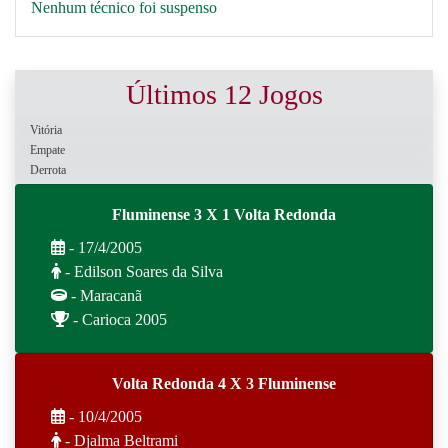
Nenhum técnico foi suspenso
Últimos 12 Jogos
Vitória
Empate
Derrota
Fluminense 3 X 1 Volta Redonda
- 17/4/2005
- Edilson Soares da Silva
- Maracanã
- Carioca 2005
Volta Redonda 4 X 3 Fluminense
- 10/4/2005
- Djalma Beltrami