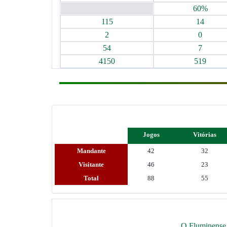
60%
115
14
2
0
54
7
4150
519
Jogos
Vitórias
Mandante
42
32
Visitante
46
23
Total
88
55
O Fluminense n