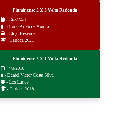
Fluminense 2 X 3 Volta Redonda
- 26/3/2021
- Bruno Arleu de Araujo
- Elcyr Resende
- Carioca 2021
Fluminense 2 X 1 Volta Redonda
- 4/3/2018
- Daniel Victor Costa Silva
- Los Larios
- Carioca 2018