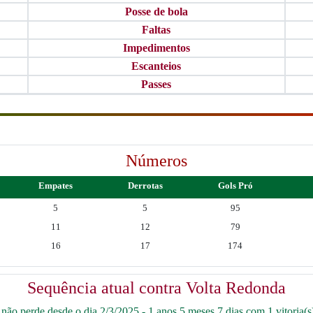
Posse de bola
Faltas
Impedimentos
Escanteios
Passes
Números
Empates
Derrotas
Gols Pró
5
5
95
11
12
79
16
17
174
Sequência atual contra Volta Redonda
ão perde desde o dia 2/3/2025 - 1 anos 5 meses 7 dias com 1 vitoria(s