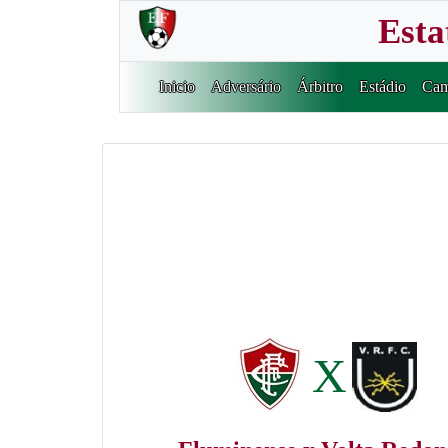
Esta
Inicio
Adversário
Árbitro
Estádio
Cam
X