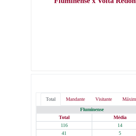
Fluminense x Volta Redo
Total
Mandante
Visitante
Máxim
Fluminense
Total
Média
116
14
41
5