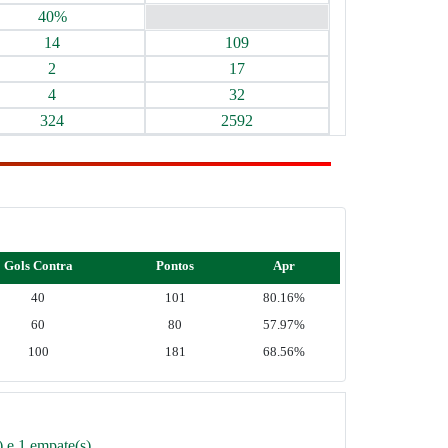
40%
14
109
2
17
4
32
324
2592
Gols Contra
Pontos
Apr
40
101
80.16%
60
80
57.97%
100
181
68.56%
) e 1 empate(s)