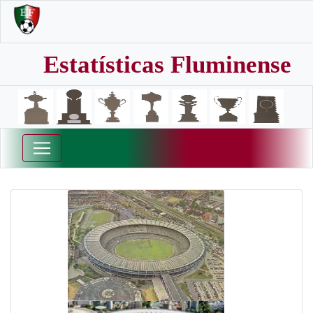
Estatísticas Fluminense