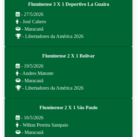
Fluminense 3 X 1 Deportivo La Guaira
- 27/5/2026
- José Cabero
- Maracanã
- Libertadores da América 2026
Fluminense 2 X 1 Bolívar
- 19/5/2026
- Andres Matonte
- Maracanã
- Libertadores da América 2026
Fluminense 2 X 1 São Paulo
- 16/5/2026
- Wilton Pereira Sampaio
- Maracanã