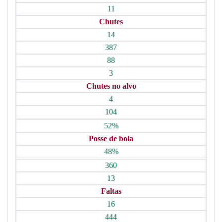
11
Chutes
14
387
88
3
Chutes no alvo
4
104
52%
Posse de bola
48%
360
13
Faltas
16
444