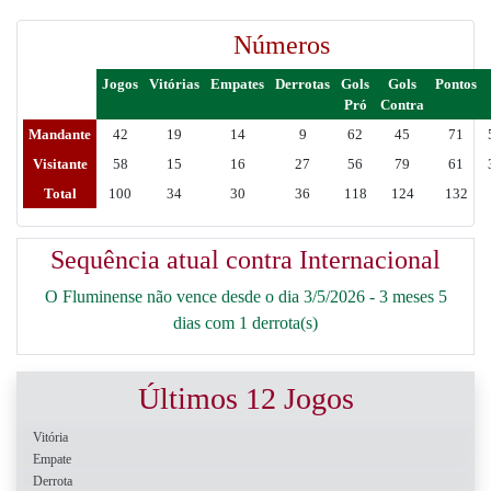
Números
Jogos
Vitórias
Empates
Derrotas
Gols
Gols
Pontos
Pró
Contra
Mandante
42
19
14
9
62
45
71
Visitante
58
15
16
27
56
79
61
Total
100
34
30
36
118
124
132
Sequência atual contra Internacional
O Fluminense não vence desde o dia 3/5/2026 - 3 meses 5
dias com 1 derrota(s)
Últimos 12 Jogos
Vitória
Empate
Derrota