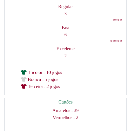
Regular
3
****
Boa
6
*****
Excelente
2
Tricolor - 10 jogos
Branca - 5 jogos
Terceira - 2 jogos
Cartões
Amarelos - 39
Vermelhos - 2