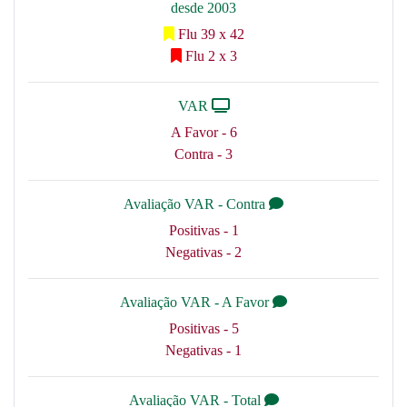
desde 2003
Flu 39 x 42
Flu 2 x 3
VAR
A Favor - 6
Contra - 3
Avaliação VAR - Contra
Positivas - 1
Negativas - 2
Avaliação VAR - A Favor
Positivas - 5
Negativas - 1
Avaliação VAR - Total