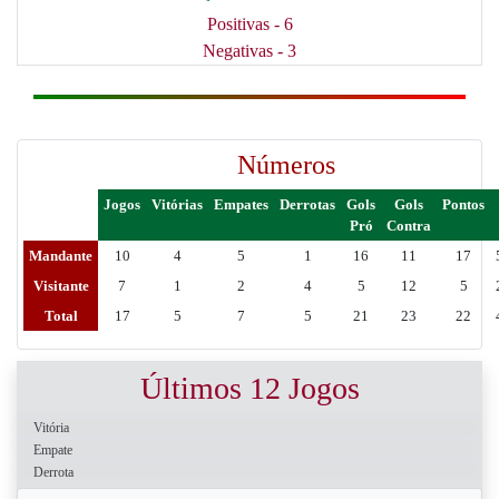
Positivas - 6
Negativas - 3
Números
Jogos
Vitórias
Empates
Derrotas
Gols
Gols
Pontos
Pró
Contra
Mandante
10
4
5
1
16
11
17
Visitante
7
1
2
4
5
12
5
Total
17
5
7
5
21
23
22
Últimos 12 Jogos
Vitória
Empate
Derrota