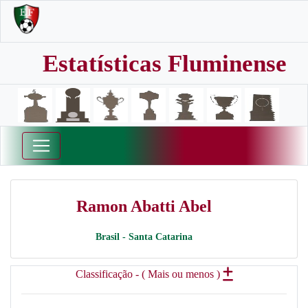
Estatísticas Fluminense
Ramon Abatti Abel
Brasil - Santa Catarina
Classificação - ( Mais ou menos )