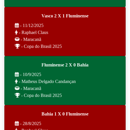
Vasco 2 X 1 Fluminense
- 11/12/2025
- Raphael Claus
- Maracanã
- Copa do Brasil 2025
Fluminense 2 X 0 Bahia
- 10/9/2025
- Matheus Delgado Candançan
- Maracanã
- Copa do Brasil 2025
Bahia 1 X 0 Fluminense
- 28/8/2025