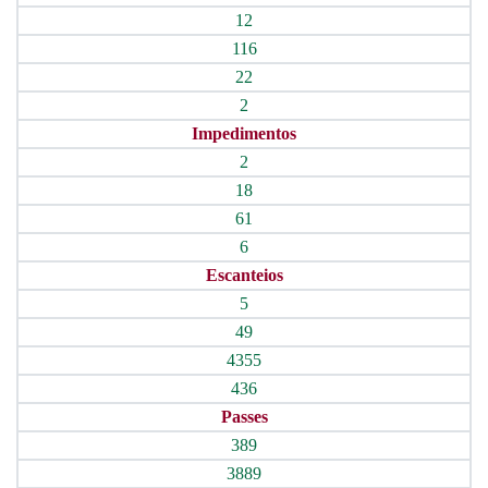
12
116
22
2
Impedimentos
2
18
61
6
Escanteios
5
49
4355
436
Passes
389
3889