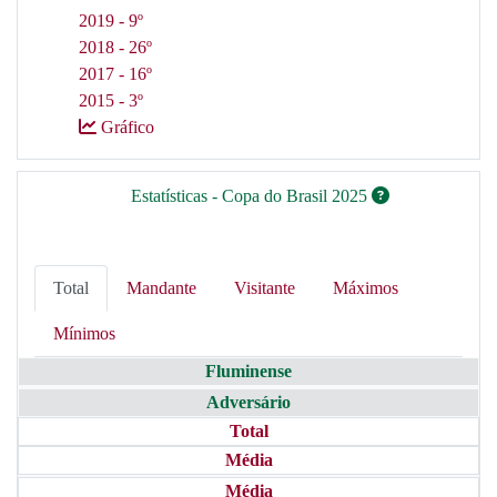
2019 - 9º
2018 - 26º
2017 - 16º
2015 - 3º
Gráfico
Estatísticas - Copa do Brasil 2025
Total
Mandante
Visitante
Máximos
Mínimos
Fluminense
Adversário
Total
Média
Média