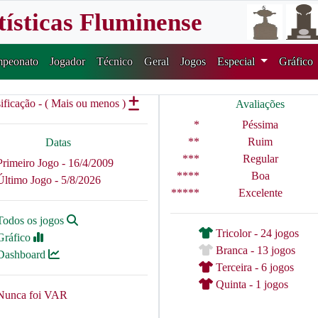
tísticas Fluminense
peonato
Jogador
Técnico
Geral
Jogos
Especial
Gráfico
ificação - ( Mais ou menos )
Avaliações
*
Péssima
**
Ruim
Datas
***
Regular
Primeiro Jogo - 16/4/2009
****
Boa
Último Jogo - 5/8/2026
*****
Excelente
Todos os jogos
Tricolor - 24 jogos
Gráfico
Branca - 13 jogos
Dashboard
Terceira - 6 jogos
Quinta - 1 jogos
Nunca foi VAR