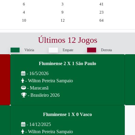
6
3
41
4
9
23
10
12
64
Últimos 12 Jogos
Vitória
Empate
Derrota
Fluminense 2 X 1 São Paulo
- 16/5/2026
- Wilton Pereira Sampaio
- Maracanã
- Brasileiro 2026
Fluminense 1 X 0 Vasco
- 14/12/2025
- Wilton Pereira Sampaio