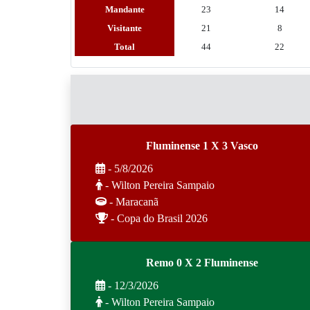
Mandante
23
14
Visitante
21
8
Total
44
22
Fluminense 1 X 3 Vasco
- 5/8/2026
- Wilton Pereira Sampaio
- Maracanã
- Copa do Brasil 2026
Remo 0 X 2 Fluminense
- 12/3/2026
- Wilton Pereira Sampaio