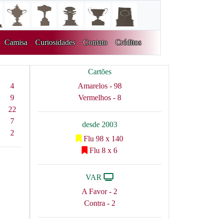
Camisa
Curiosidades
Contato
Créditos
Cartões
4
Amarelos - 98
9
Vermelhos - 8
22
7
desde 2003
2
Flu 98 x 140
Flu 8 x 6
VAR
A Favor - 2
Contra - 2