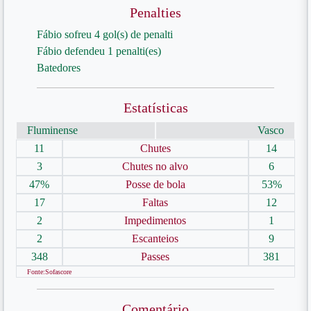
Penalties
Fábio sofreu 4 gol(s) de penalti
Fábio defendeu 1 penalti(es)
Batedores
Estatísticas
Fluminense
Vasco
11
Chutes
14
3
Chutes no alvo
6
47%
Posse de bola
53%
17
Faltas
12
2
Impedimentos
1
2
Escanteios
9
348
Passes
381
Fonte:Sofascore
Comentário