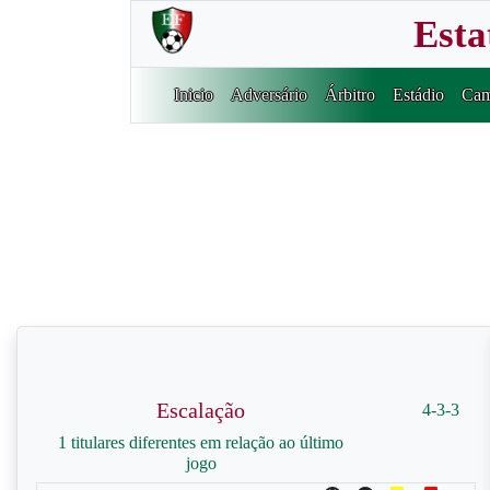
Esta
Inicio
Adversário
Árbitro
Estádio
Cam
Escalação
4-3-3
1 titulares diferentes em relação ao último
jogo