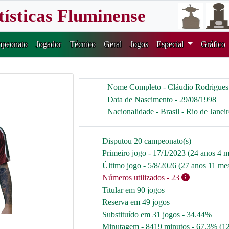
tísticas Fluminense
peonato
Jogador
Técnico
Geral
Jogos
Especial
Gráfico
Nome Completo - Cláudio Rodrigue
Data de Nascimento - 29/08/1998
Nacionalidade - Brasil - Rio de Janei
Disputou 20 campeonato(s)
Primeiro jogo - 17/1/2023 (24 anos 4 m
Último jogo - 5/8/2026 (27 anos 11 mes
Números utilizados
- 23
Titular em 90 jogos
Reserva em 49 jogos
Substituído em 31 jogos - 34.44%
Minutagem - 8419 minutos - 67.3% (1