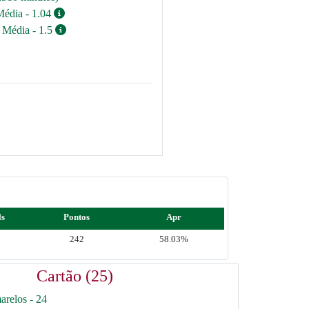
Média - 1.04
 Média - 1.5
ls
Pontos
Apr
242
58.03%
Cartão (25)
arelos - 24