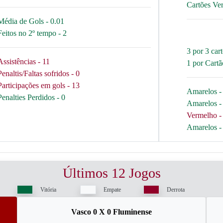
Cartões Ve
Média de Gols - 0.01
Feitos no 2º tempo - 2
3 por 3 car
Assistências - 11
1 por Cart
Penaltis/Faltas sofridos - 0
Participações em gols - 13
Amarelos - 
Penalties Perdidos - 0
Amarelos - 
Vermelho - 
Amarelos - 
Últimos 12 Jogos
Vitória
Empate
Derrota
Vasco 0 X 0 Fluminense