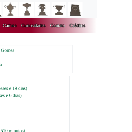
Camisa
Curiosidades
Contato
Créditos
s Gomes
ro
eses e 19 dias)
es e 6 dias)
2510 minutos)