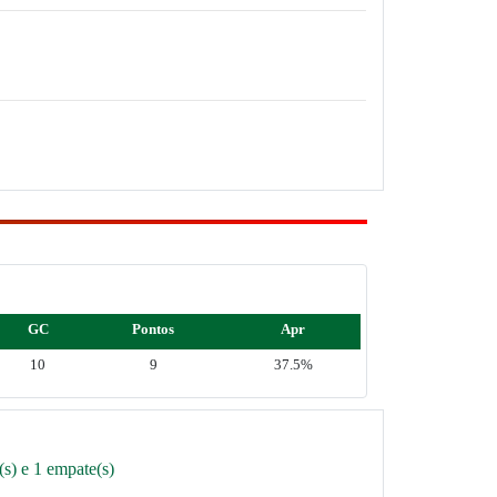
GC
Pontos
Apr
10
9
37.5%
s) e 1 empate(s)