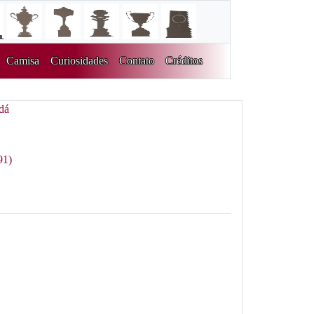
Camisa
Curiosidades
Contato
Créditos
dá
91)