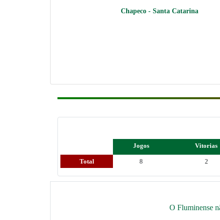
Chapeco - Santa Catarina
Jogos
Vitorias
Total
8
2
O Fluminense nã