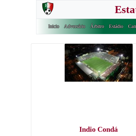
Esta
Inicio
Adversário
Árbitro
Estádio
Cam
Indio Condá