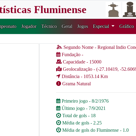
tísticas Fluminense
peonato
Jogador
Técnico
Geral
Jogos
Especial
Gráfico
Segundo Nome - Regional Indio Con
Fundação -
Capacidade - 15000
Geolocalização - (-27.10419, -52.606
Distância - 1053.14 Km
Grama Natural
Primeiro jogo - 8/2/1976
Último jogo - 7/9/2021
Total de gols - 18
Média de gols - 2.25
Média de gols do Fluminense - 1.0