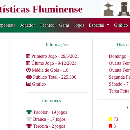
tísticas Fluminense
peonato
Jogador
Técnico
Geral
Jogos
Especial
Gráfico
Informações
Dias d
Primeiro Jogo - 29/5/2021
Domingo - 
Último Jogo - 9/12/2021
Quarta Feir
Média de Gols - 1.0
Quinta Feir
Público Total - 225.306
Segunda Fei
Gráfico
Sábado - 7 
Terça Feira
Uniformes
C
Tricolor - 19 jogos
Branca - 17 jogos
73
Terceira - 2 jogos
3