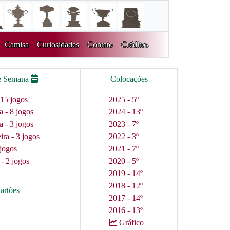
Camisa
Curiosidades
Contato
Créditos
e Semana
Colocações
15 jogos
2025 - 5º
a - 8 jogos
2024 - 13º
a - 3 jogos
2023 - 7º
ra - 3 jogos
2022 - 3º
jogos
2021 - 7º
 - 2 jogos
2020 - 5º
2019 - 14º
2018 - 12º
artões
2017 - 14º
2016 - 13º
Gráfico