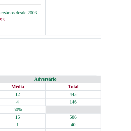
versários desde 2003
 93
Adversário
Média
Total
12
443
4
146
50%
15
586
1
40