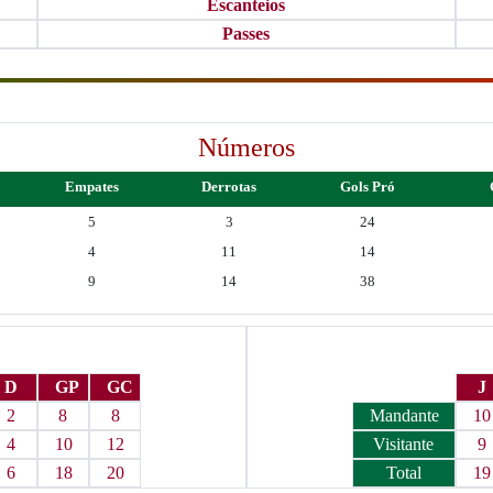
Escanteios
Passes
Números
Empates
Derrotas
Gols Pró
5
3
24
4
11
14
9
14
38
D
GP
GC
J
2
8
8
Mandante
10
4
10
12
Visitante
9
6
18
20
Total
19