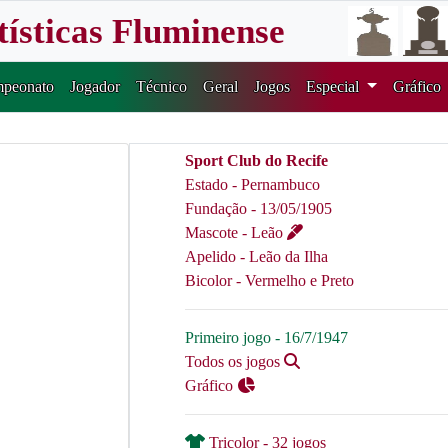
tísticas Fluminense
peonato
Jogador
Técnico
Geral
Jogos
Especial
Gráfico
Sport Club do Recife
Estado - Pernambuco
Fundação - 13/05/1905
Mascote - Leão
Apelido - Leão da Ilha
Bicolor - Vermelho e Preto
Primeiro jogo - 16/7/1947
Todos os jogos
Gráfico
Tricolor - 32 jogos