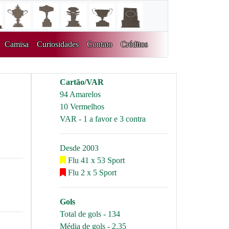
Camisa
Curiosidades
Contato
Créditos
Cartão/VAR
94 Amarelos
10 Vermelhos
VAR - 1 a favor e 3 contra
Desde 2003
Flu 41 x 53 Sport
Flu 2 x 5 Sport
Gols
Total de gols - 134
Média de gols - 2.35