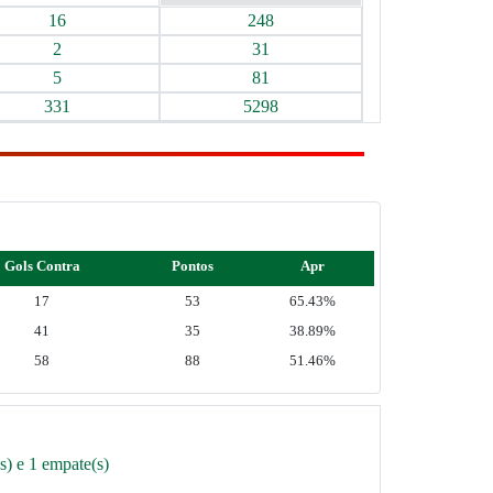
16
248
2
31
5
81
331
5298
Gols Contra
Pontos
Apr
17
53
65.43%
41
35
38.89%
58
88
51.46%
s) e 1 empate(s)