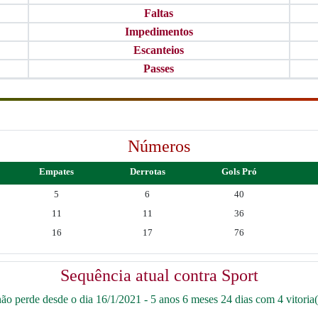
Faltas
Impedimentos
Escanteios
Passes
Números
Empates
Derrotas
Gols Pró
5
6
40
11
11
36
16
17
76
Sequência atual contra Sport
o perde desde o dia 16/1/2021 - 5 anos 6 meses 24 dias com 4 vitoria(