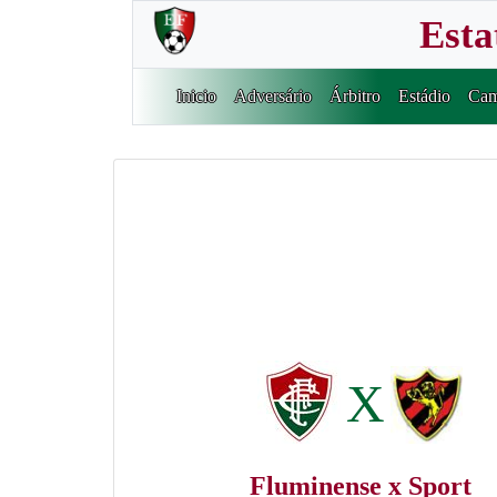
Esta
Inicio
Adversário
Árbitro
Estádio
Cam
X
Fluminense x Sport