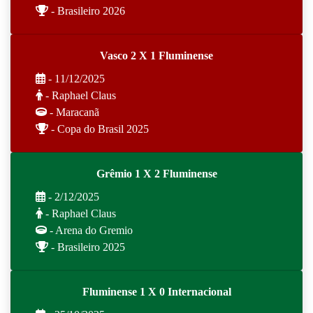
- Brasileiro 2026
Vasco 2 X 1 Fluminense
- 11/12/2025
- Raphael Claus
- Maracanã
- Copa do Brasil 2025
Grêmio 1 X 2 Fluminense
- 2/12/2025
- Raphael Claus
- Arena do Gremio
- Brasileiro 2025
Fluminense 1 X 0 Internacional