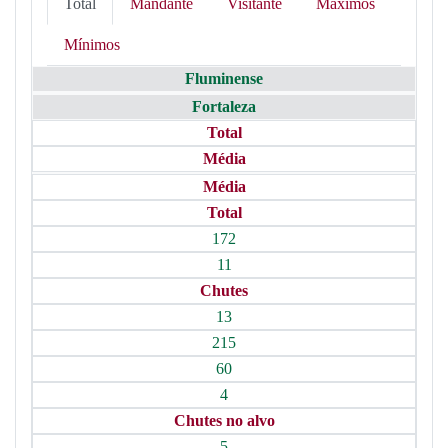
Total
Mandante
Visitante
Máximos
Mínimos
Fluminense
Fortaleza
Total
Média
Média
Total
172
11
Chutes
13
215
60
4
Chutes no alvo
5