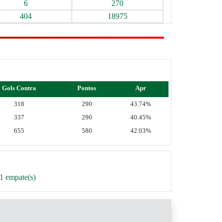
6
270
404
18975
Gols Contra
Pontos
Apr
318
290
43.74%
337
290
40.45%
655
580
42.03%
 1 empate(s)