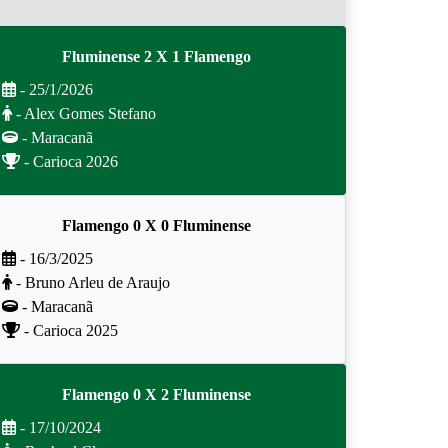
Fluminense 2 X 1 Flamengo
- 25/1/2026
- Alex Gomes Stefano
- Maracanã
- Carioca 2026
Flamengo 0 X 0 Fluminense
- 16/3/2025
- Bruno Arleu de Araujo
- Maracanã
- Carioca 2025
Flamengo 0 X 2 Fluminense
- 17/10/2024