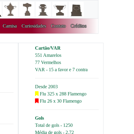
Camisa
Curiosidades
Contato
Créditos
Cartão/VAR
551 Amarelos
77 Vermelhos
VAR - 15 a favor e 7 contra
Desde 2003
Flu 325 x 288 Flamengo
Flu 26 x 30 Flamengo
Gols
Total de gols - 1250
Média de gols - 2.72