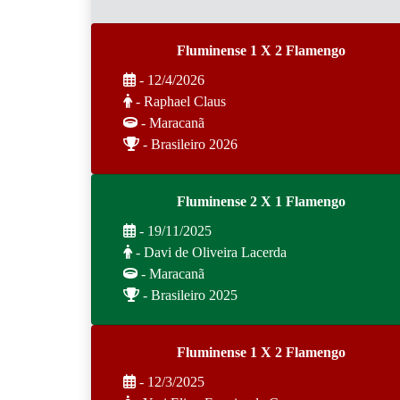
Fluminense 1 X 2 Flamengo
- 12/4/2026
- Raphael Claus
- Maracanã
- Brasileiro 2026
Fluminense 2 X 1 Flamengo
- 19/11/2025
- Davi de Oliveira Lacerda
- Maracanã
- Brasileiro 2025
Fluminense 1 X 2 Flamengo
- 12/3/2025