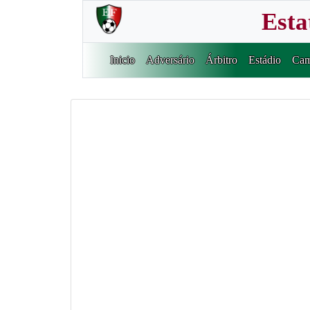
Esta
Inicio
Adversário
Árbitro
Estádio
Cam