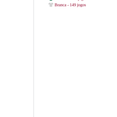
Branca - 149 jogos