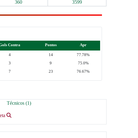
360
3599
Gols Contra
Pontos
Apr
4
14
77.78%
3
9
75.0%
7
23
76.67%
Técnicos (1)
leta