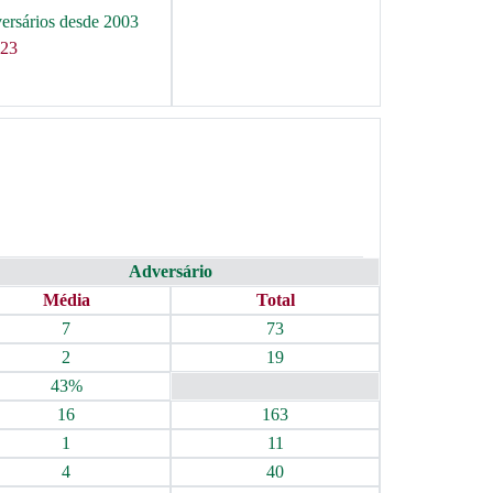
versários desde 2003
 23
Adversário
Média
Total
7
73
2
19
43%
16
163
1
11
4
40