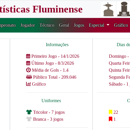
tísticas Fluminense
peonato
Jogador
Técnico
Geral
Jogos
Especial
Gráfico
Informações
Dias d
Primeiro Jogo - 14/1/2026
Domingo - 
Último Jogo - 8/3/2026
Quarta Feir
Média de Gols - 1.4
Quinta Feir
Público Total - 209.046
Segunda Fei
Gráfico
Sábado - 1 
Uniformes
C
Tricolor - 7 jogos
22
Branca - 3 jogos
1