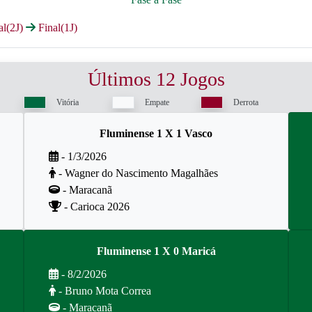
al(2J)
Final(1J)
Últimos 12 Jogos
Vitória
Empate
Derrota
Fluminense 1 X 1 Vasco
- 1/3/2026
- Wagner do Nascimento Magalhães
- Maracanã
- Carioca 2026
Fluminense 1 X 0 Maricá
- 8/2/2026
- Bruno Mota Correa
- Maracanã