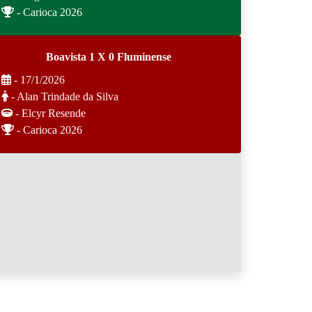
- Carioca 2026
Boavista 1 X 0 Fluminense
- 17/1/2026
- Alan Trindade da Silva
- Elcyr Resende
- Carioca 2026