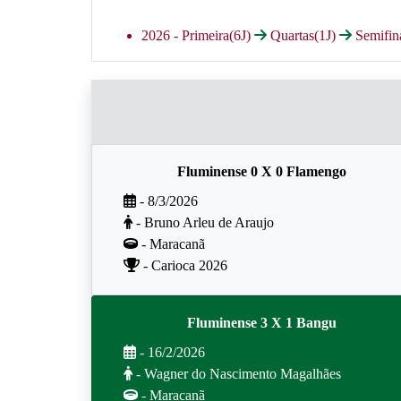
2026 -
Primeira(6J)
Quartas(1J)
Semifin
Fluminense 0 X 0 Flamengo
- 8/3/2026
- Bruno Arleu de Araujo
- Maracanã
- Carioca 2026
Fluminense 3 X 1 Bangu
- 16/2/2026
- Wagner do Nascimento Magalhães
- Maracanã