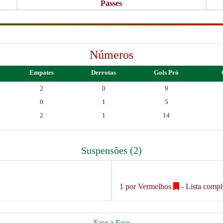
Passes
Números
Empates
Derrotas
Gols Pró
2
0
9
0
1
5
2
1
14
Suspensões (2)
1 por Vermelhos
- Lista comp
Fase a Fase