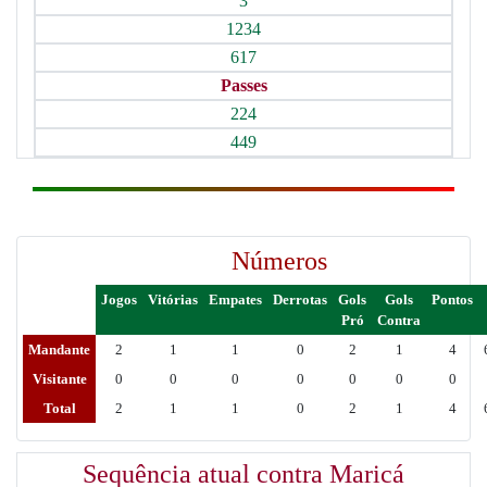
3
1234
617
Passes
224
449
Números
Jogos
Vitórias
Empates
Derrotas
Gols
Gols
Pontos
Pró
Contra
Mandante
2
1
1
0
2
1
4
Visitante
0
0
0
0
0
0
0
Total
2
1
1
0
2
1
4
Sequência atual contra Maricá