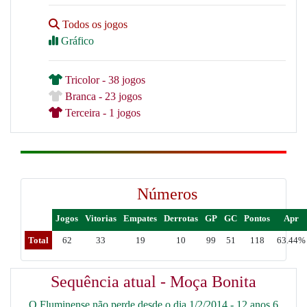
Todos os jogos
Gráfico
Tricolor - 38 jogos
Branca - 23 jogos
Terceira - 1 jogos
Números
Jogos
Vitorias
Empates
Derrotas
GP
GC
Pontos
Apr
Total
62
33
19
10
99
51
118
63.44%
Sequência atual - Moça Bonita
O Fluminense não perde desde o dia 1/2/2014 - 12 anos 6