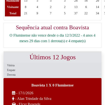
Mandante
13
5
5
3
24
16
20
Visitante
8
4
2
2
13
6
14
Total
21
9
7
5
37
22
34
Sequência atual contra Boavista
O Fluminense não vence desde o dia 12/3/2022 - 4 anos 4
meses 29 dias com 1 derrota(s) e 4 empate(s)
Últimos 12 Jogos
Vitória
Empate
Derrota
Boavista 1 X 0 Fluminense
- 17/1/2026
- Alan Trindade da Silva
- Elcyr Resende