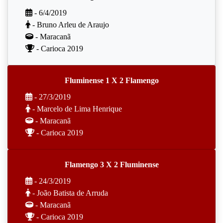
- 6/4/2019
- Bruno Arleu de Araujo
- Maracanã
- Carioca 2019
Fluminense 1 X 2 Flamengo
- 27/3/2019
- Marcelo de Lima Henrique
- Maracanã
- Carioca 2019
Flamengo 3 X 2 Fluminense
- 24/3/2019
- João Batista de Arruda
- Maracanã
- Carioca 2019