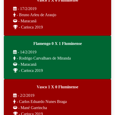
Vasco 1 X 0 Fluminense
- 17/2/2019
- Bruno Arleu de Araujo
- Maracanã
- Carioca 2019
Flamengo 0 X 1 Fluminense
- 14/2/2019
- Rodrigo Carvalhaes de Miranda
- Maracanã
- Carioca 2019
Vasco 1 X 0 Fluminense
- 2/2/2019
- Carlos Eduardo Nunes Braga
- Mané Garrincha
- Carioca 2019