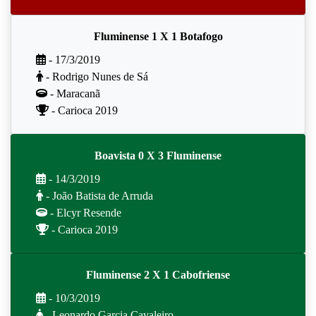
Fluminense 1 X 1 Botafogo
- 17/3/2019
- Rodrigo Nunes de Sá
- Maracanã
- Carioca 2019
Boavista 0 X 3 Fluminense
- 14/3/2019
- João Batista de Arruda
- Elcyr Resende
- Carioca 2019
Fluminense 2 X 1 Cabofriense
- 10/3/2019
- Leonardo Garcia Cavaleiro