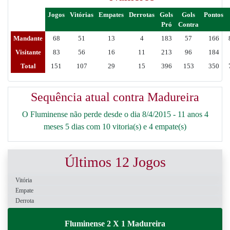
Jogos
Vitórias
Empates
Derrotas
Gols
Gols
Pontos
Pró
Contra
Mandante
68
51
13
4
183
57
166
Visitante
83
56
16
11
213
96
184
Total
151
107
29
15
396
153
350
Sequência atual contra Madureira
O Fluminense não perde desde o dia 8/4/2015 - 11 anos 4
meses 5 dias com 10 vitoria(s) e 4 empate(s)
Últimos 12 Jogos
Vitória
Empate
Derrota
Fluminense 2 X 1 Madureira