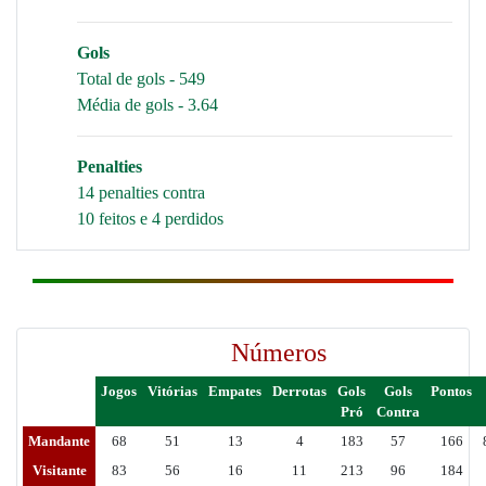
Gols
Total de gols - 549
Média de gols - 3.64
Penalties
14 penalties contra
10 feitos e 4 perdidos
Números
Jogos
Vitórias
Empates
Derrotas
Gols
Gols
Pontos
Pró
Contra
Mandante
68
51
13
4
183
57
166
Visitante
83
56
16
11
213
96
184