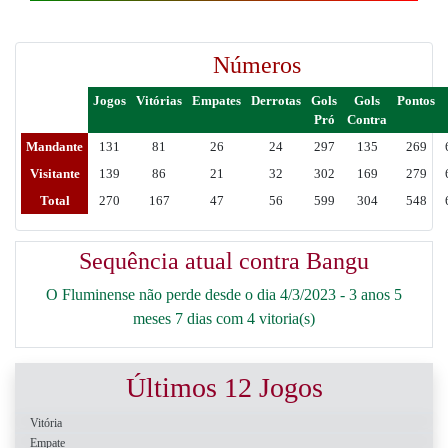
Números
Jogos
Vitórias
Empates
Derrotas
Gols
Gols
Pontos
Pró
Contra
Mandante
131
81
26
24
297
135
269
Visitante
139
86
21
32
302
169
279
Total
270
167
47
56
599
304
548
Sequência atual contra Bangu
O Fluminense não perde desde o dia 4/3/2023 - 3 anos 5
meses 7 dias com 4 vitoria(s)
Últimos 12 Jogos
Vitória
Empate