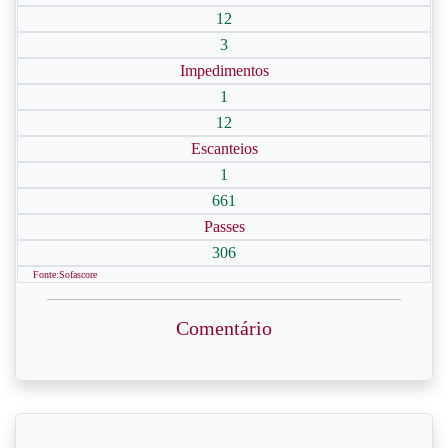
12
3
Impedimentos
1
12
Escanteios
1
661
Passes
306
Fonte:Sofascore
Comentário