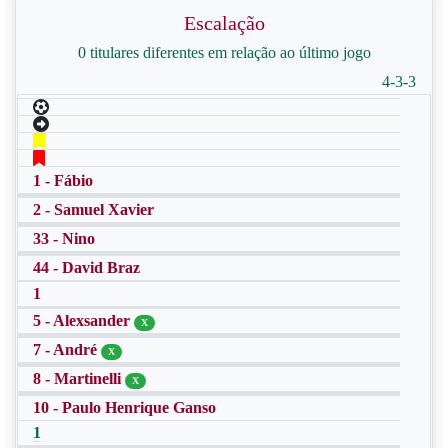
Escalação
0 titulares diferentes em relação ao último jogo
4-3-3
1 - Fábio
2 - Samuel Xavier
33 - Nino
44 - David Braz
1
5 - Alexsander
X
7 - André
X
8 - Martinelli
X
10 - Paulo Henrique Ganso
1