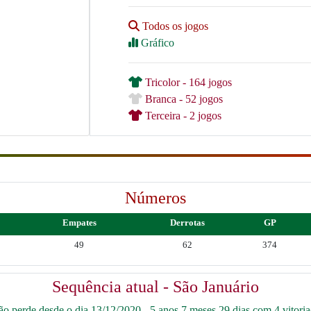
Todos os jogos
Gráfico
Tricolor - 164 jogos
Branca - 52 jogos
Terceira - 2 jogos
Números
Empates
Derrotas
GP
49
62
374
Sequência atual - São Januário
o perde desde o dia 13/12/2020 - 5 anos 7 meses 29 dias com 4 vitoria(