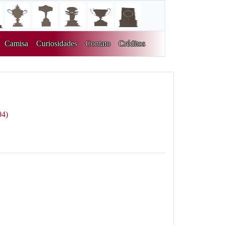
Camisa
Curiosidades
Contato
Créditos
04)