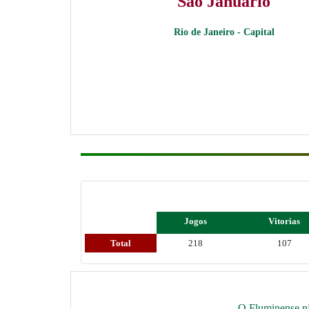
São Januário
Rio de Janeiro - Capital
Jogos
Vitorias
Total
218
107
O Fluminense nã