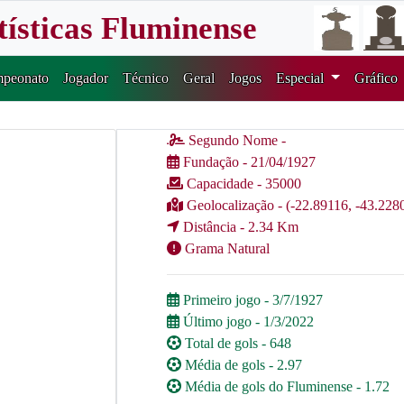
tísticas Fluminense
peonato
Jogador
Técnico
Geral
Jogos
Especial
Gráfico
Segundo Nome -
Fundação - 21/04/1927
Capacidade - 35000
Geolocalização - (-22.89116, -43.228
Distância - 2.34 Km
Grama Natural
Primeiro jogo - 3/7/1927
Último jogo - 1/3/2022
Total de gols - 648
Média de gols - 2.97
Média de gols do Fluminense - 1.72