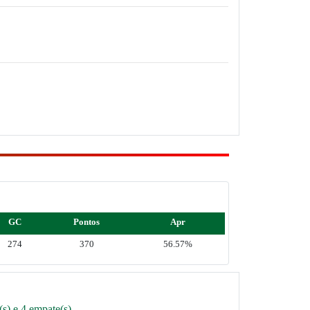
GC
Pontos
Apr
274
370
56.57%
s) e 4 empate(s)