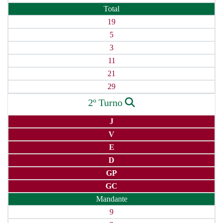
Total
19
5
3
11
21
29
2º Turno
J
V
E
D
GP
GC
Mandante
9