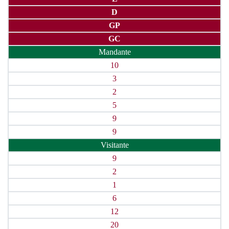
D
GP
GC
Mandante
10
3
2
5
9
9
Visitante
9
2
1
6
12
20