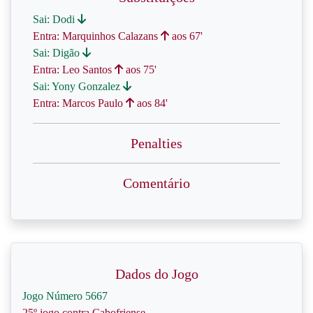
Sai: Dodi
Entra: Marquinhos Calazans
aos 67'
Sai: Digão
Entra: Leo Santos
aos 75'
Sai: Yony Gonzalez
Entra: Marcos Paulo
aos 84'
Penalties
Comentário
Dados do Jogo
Jogo Número 5667
25º jogo contra Cabofriense