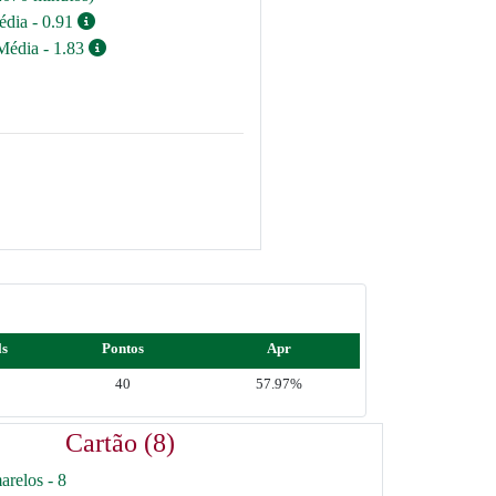
édia - 0.91
Média - 1.83
ls
Pontos
Apr
40
57.97%
Cartão (8)
arelos - 8