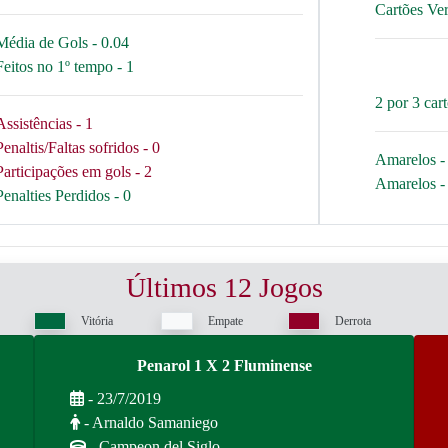
Cartões Ve
Média de Gols - 0.04
Feitos no 1º tempo - 1
2 por 3 car
Assistências - 1
Penaltis/Faltas sofridos - 0
Amarelos - 
Participações em gols - 2
Amarelos - 
Penalties Perdidos - 0
Últimos 12 Jogos
Vitória
Empate
Derrota
Penarol 1 X 2 Fluminense
- 23/7/2019
- Arnaldo Samaniego
- Campeon del Siglo