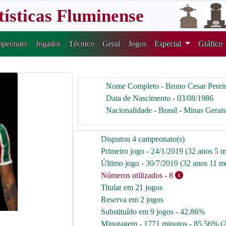
tísticas Fluminense
peonato
Jogador
Técnico
Geral
Jogos
Especial
Gráfico
Nome Completo - Bruno Cesar Pereir
Data de Nascimento - 03/08/1986
Nacionalidade - Brasil - Minas Gerais
Disputou 4 campeonato(s)
Primeiro jogo - 24/1/2019 (32 anos 5 m
Último jogo - 30/7/2019 (32 anos 11 me
Números utilizados
- 8
Titular em 21 jogos
Reserva em 2 jogos
Substituído em 9 jogos - 42.86%
Minutagem - 1771 minutos - 85.56% (