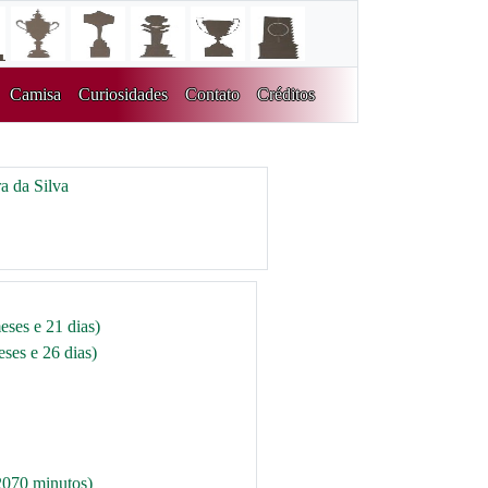
Camisa
Curiosidades
Contato
Créditos
a da Silva
eses e 21 dias)
ses e 26 dias)
2070 minutos)