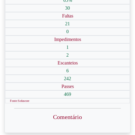
65%
30
Faltas
21
0
Impedimentos
1
2
Escanteios
6
242
Passes
469
Fonte:Sofascore
Comentário