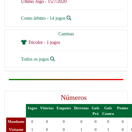
Último Jogo - 15/7/2020
Como árbitro - 14 jogos
Camisas
Tricolor - 1 jogos
Todos os jogos
Números
Jogos
Vitórias
Empates
Derrotas
Gols
Gols
Pontos
Pró
Contra
Mandante
0
0
0
0
0
0
0
Visitante
1
0
0
1
0
1
0