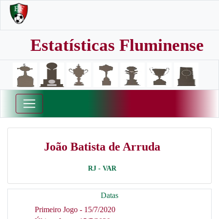
Estatísticas Fluminense
João Batista de Arruda
RJ - VAR
Datas
Primeiro Jogo - 15/7/2020