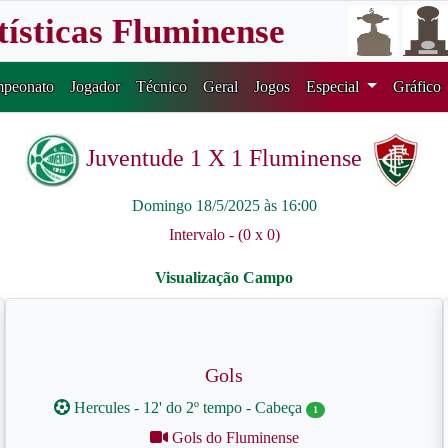
tísticas Fluminense
peonato
Jogador
Técnico
Geral
Jogos
Especial
Gráfico
Juventude 1 X 1 Fluminense
Domingo 18/5/2025 às 16:00
Intervalo - (0 x 0)
Gols
Hercules - 12' do 2º tempo - Cabeça
1
Gols do Fluminense