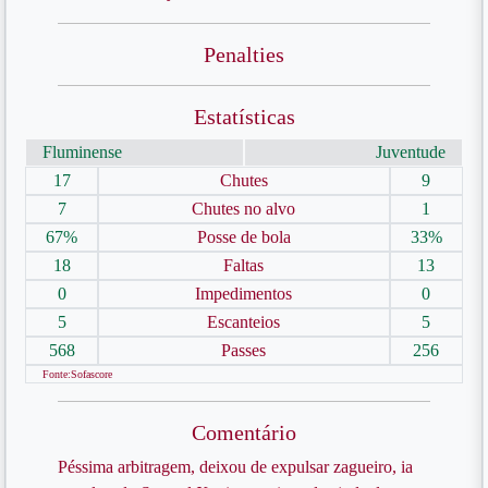
Penalties
Estatísticas
Fluminense
Juventude
17
Chutes
9
7
Chutes no alvo
1
67%
Posse de bola
33%
18
Faltas
13
0
Impedimentos
0
5
Escanteios
5
568
Passes
256
Fonte:Sofascore
Comentário
Péssima arbitragem, deixou de expulsar zagueiro, ia