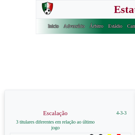
Esta
Inicio
Adversário
Árbitro
Estádio
Cam
Escalação
4-3-3
3 titulares diferentes em relação ao último
jogo