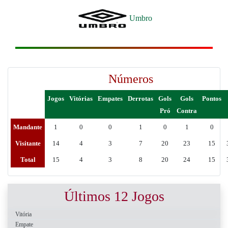
Umbro
Números
Jogos
Vitórias
Empates
Derrotas
Gols
Gols
Pontos
Pró
Contra
Mandante
1
0
0
1
0
1
0
Visitante
14
4
3
7
20
23
15
Total
15
4
3
8
20
24
15
Últimos 12 Jogos
Vitória
Empate