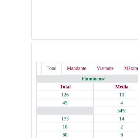
Total
Mandante
Visitante
Máxim
Fluminense
Total
Média
126
10
45
4
54%
173
14
18
2
68
6