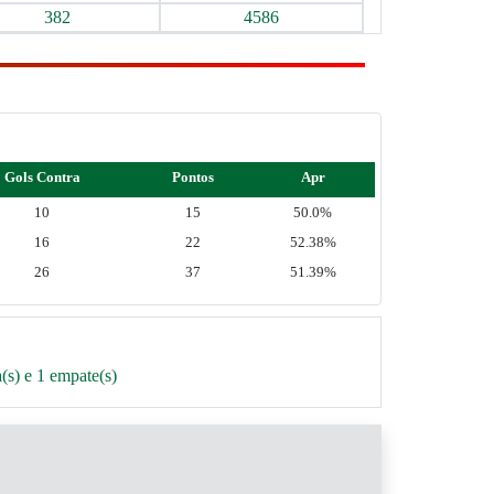
382
4586
Gols Contra
Pontos
Apr
10
15
50.0%
16
22
52.38%
26
37
51.39%
(s) e 1 empate(s)