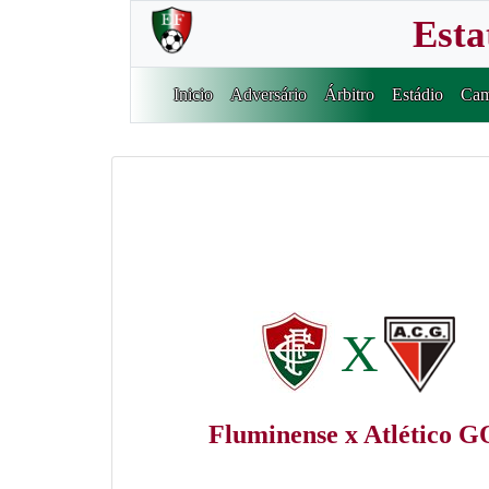
Esta
Inicio
Adversário
Árbitro
Estádio
Cam
X
Fluminense x Atlético G