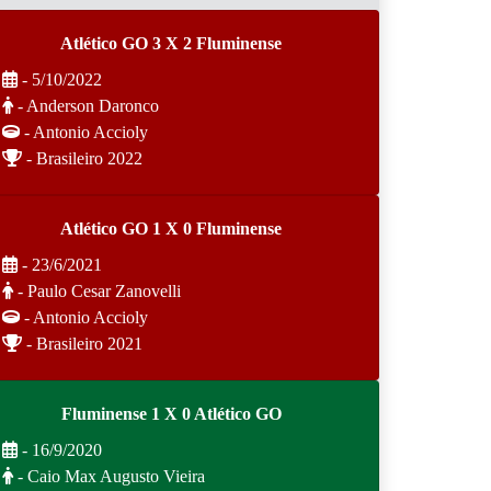
Atlético GO 3 X 2 Fluminense
- 5/10/2022
- Anderson Daronco
- Antonio Accioly
- Brasileiro 2022
Atlético GO 1 X 0 Fluminense
- 23/6/2021
- Paulo Cesar Zanovelli
- Antonio Accioly
- Brasileiro 2021
Fluminense 1 X 0 Atlético GO
- 16/9/2020
- Caio Max Augusto Vieira