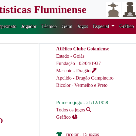
tísticas Fluminense
peonato
Jogador
Técnico
Geral
Jogos
Especial
Gráfico
Atlético Clube Goianiense
Estado - Goiás
Fundação - 02/04/1937
Mascote - Dragão
Apelido - Dragão Campineiro
Bicolor - Vermelho e Preto
Primeiro jogo - 21/12/1958
Todos os jogos
Gráfico
O
Tricolor - 15 jogos