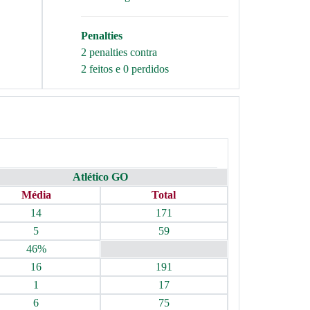
Penalties
2 penalties contra
2 feitos e 0 perdidos
Atlético GO
Média
Total
14
171
5
59
46%
16
191
1
17
6
75