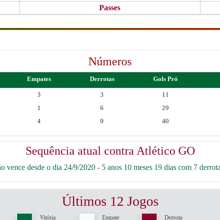
Passes
Números
Empates
Derrotas
Gols Pró
3
3
11
1
6
29
4
9
40
Sequência atual contra Atlético GO
 vence desde o dia 24/9/2020 - 5 anos 10 meses 19 dias com 7 derrota
Últimos 12 Jogos
Vitória
Empate
Derrota