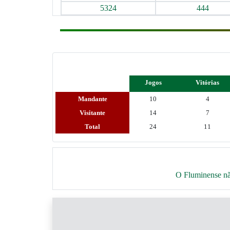
5324
444
Jogos
Vitórias
Mandante
10
4
Visitante
14
7
Total
24
11
O Fluminense não