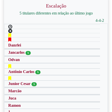
Escalação
5 titulares diferentes em relação ao último jogo
4-4-2
Danrlei
Jancarlos
X
Odvan
Antônio Carlos
X
Junior Cesar
X
Marcão
Juca
Ramon
1