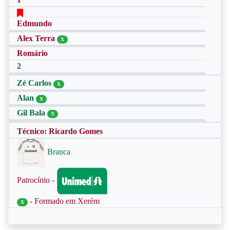
Edmundo
Alex Terra
X
Romário
2
Zé Carlos
X
Alan
X
Gil Bala
X
Técnico: Ricardo Gomes
Branca
Patrocínio -
- Formado em Xerém
X