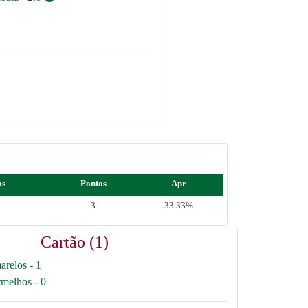
os
Pontos
Apr
3
33.33%
Cartão (1)
arelos - 1
rmelhos - 0