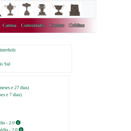
Camisa
Curiosidades
Contato
Créditos
nterholz
do Sul
meses e 27 dias)
es e 7 dias)
dia - 2.0
édia - 2.0