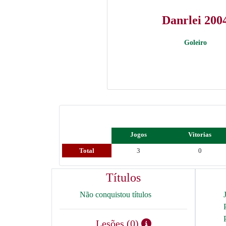
Danrlei 200
Goleiro
Jogos
Vitorias
Total
3
0
Títulos
Não conquistou títulos
Lesões (0)