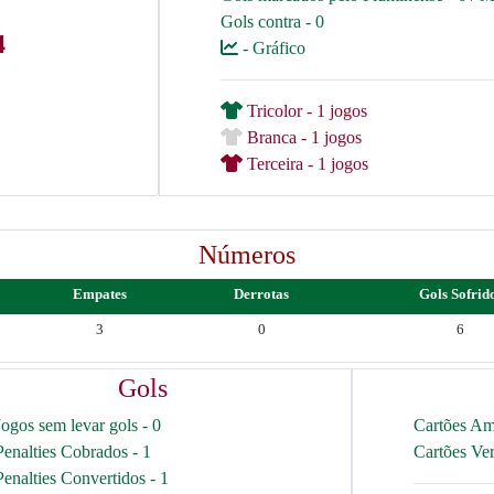
Gols contra - 0
4
- Gráfico
Tricolor - 1 jogos
Branca - 1 jogos
Terceira - 1 jogos
Números
Empates
Derrotas
Gols Sofrid
3
0
6
Gols
Jogos sem levar gols - 0
Cartões Am
Penalties Cobrados - 1
Cartões Ve
Penalties Convertidos - 1