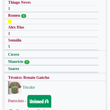
Thiago Neves
1
Romeu
X
Alex Dias
1
Somália
1
Cícero
Maurício
X
Soares
Técnico: Renato Gaúcho
Tricolor
Patrocínio -