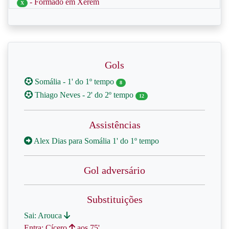
- Formado em Xerém
X
Gols
Somália - 1' do 1º tempo
8
Thiago Neves - 2' do 2º tempo
12
Assistências
Alex Dias para Somália 1' do 1º tempo
Gol adversário
Substituições
Sai: Arouca
Entra: Cícero
aos 75'