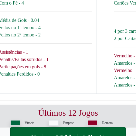
Com o Pé - 4
Cartões Ve
Média de Gols - 0.04
Feitos no 1º tempo - 4
4 por 3 car
Feitos no 2º tempo - 2
2 por Cart
Assistências - 1
Vermelho - 
Penaltis/Faltas sofridos - 1
Amarelos - 
Participações em gols - 8
Vermelho - 
Penalties Perdidos - 0
Amarelos - 
Amarelos - 
Últimos 12 Jogos
Vitória
Empate
Derrota