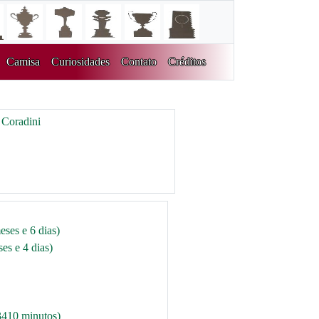
Camisa
Curiosidades
Contato
Créditos
Coradini
eses e 6 dias)
es e 4 dias)
3410 minutos)