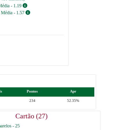
Média - 1.19
/ Média - 1.57
ls
Pontos
Apr
234
52.35%
Cartão (27)
arelos - 25