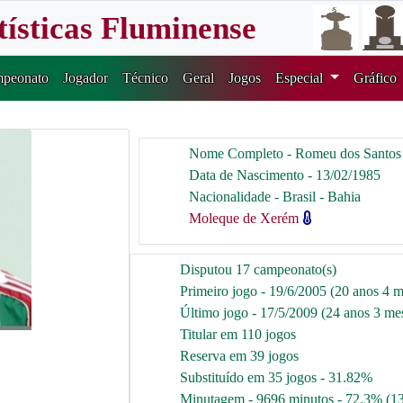
tísticas Fluminense
peonato
Jogador
Técnico
Geral
Jogos
Especial
Gráfico
Nome Completo - Romeu dos Santos 
Data de Nascimento - 13/02/1985
Nacionalidade - Brasil - Bahia
Moleque de Xerém
Disputou 17 campeonato(s)
Primeiro jogo - 19/6/2005 (20 anos 4 m
Último jogo - 17/5/2009 (24 anos 3 mes
Titular em 110 jogos
Reserva em 39 jogos
Substituído em 35 jogos - 31.82%
Minutagem - 9696 minutos - 72.3% (1