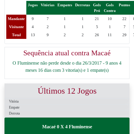
Jogos
Vitórias
Empates
Derrotas
Gols
Gols
Pontos
Pró
Contra
Mandante
9
7
1
1
21
10
22
Visitante
4
2
1
1
5
1
7
Total
13
9
2
2
26
11
29
Sequência atual contra Macaé
O Fluminense não perde desde o dia 26/3/2017 - 9 anos 4
meses 16 dias com 3 vitoria(s) e 1 empate(s)
Últimos 12 Jogos
Vitória
Empate
Derrota
Macaé 0 X 4 Fluminense