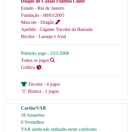
Duque de Caxias Futebol Clube
Estado - Rio de Janeiro
Fundação - 08/03/2005
Mascote - Dragão
Apelido - Gigante Tricolor da Baixada
Bicolor - Laranja e Azul
Primeiro jogo - 23/1/2008
Todos os jogos
Gráfico
Tricolor - 6 jogos
Branca - 1 jogos
Cartão/VAR
18 Amarelos
0 Vermelhos
VAR ainda não utilizado neste confronto