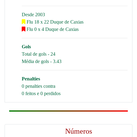
Desde 2003
Flu 18 x 22 Duque de Caxias
Flu 0 x 4 Duque de Caxias
Gols
Total de gols - 24
Média de gols - 3.43
Penalties
0 penalties contra
0 feitos e 0 perdidos
Números