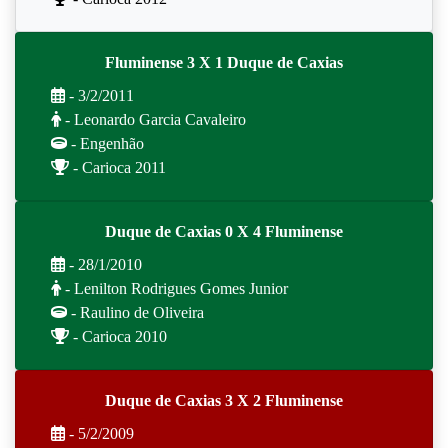
Fluminense 3 X 1 Duque de Caxias
- 3/2/2011
- Leonardo Garcia Cavaleiro
- Engenhão
- Carioca 2011
Duque de Caxias 0 X 4 Fluminense
- 28/1/2010
- Lenilton Rodrigues Gomes Junior
- Raulino de Oliveira
- Carioca 2010
Duque de Caxias 3 X 2 Fluminense
- 5/2/2009