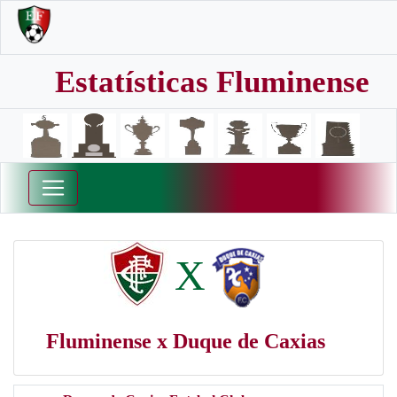
Estatísticas Fluminense
X
Fluminense x Duque de Caxias