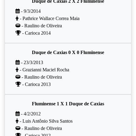
Duque de Caxias 2 X 2 Fluminense
- 9/3/2014
- Pathrice Wallace Correa Maia
- Raulino de Oliveira
- Carioca 2014
Duque de Caxias 0 X 0 Fluminense
- 23/3/2013
- Grazianni Maciel Rocha
- Raulino de Oliveira
- Carioca 2013
Fluminense 1 X 1 Duque de Caxias
- 4/2/2012
- Luis Antônio Silva Santos
- Raulino de Oliveira
- Carioca 2012