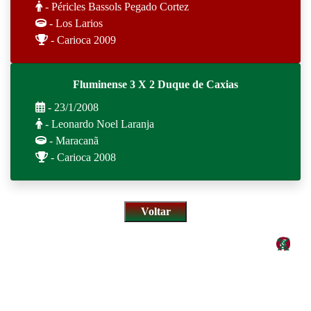
- Péricles Bassols Pegado Cortez
- Los Larios
- Carioca 2009
Fluminense 3 X 2 Duque de Caxias
- 23/1/2008
- Leonardo Noel Laranja
- Maracanã
- Carioca 2008