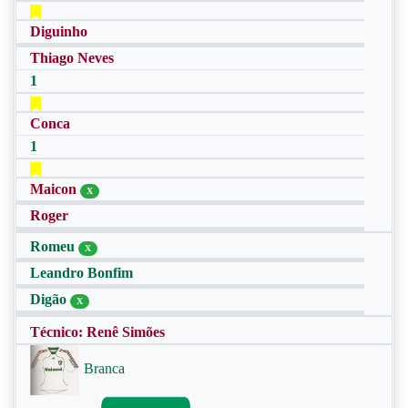
Diguinho
Thiago Neves
1
Conca
1
Maicon
X
Roger
Romeu
X
Leandro Bonfim
Digão
X
Técnico: Renê Simões
Branca