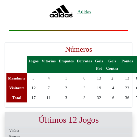
Adidas
Números
Jogos
Vitórias
Empates
Derrotas
Gols
Gols
Pontos
Pró
Contra
Mandante
5
4
1
0
13
2
13
Visitante
12
7
2
3
19
14
23
Total
17
11
3
3
32
16
36
Últimos 12 Jogos
Vitória
Empate