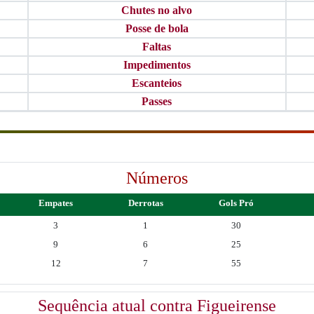
Chutes no alvo
Posse de bola
Faltas
Impedimentos
Escanteios
Passes
Números
Empates
Derrotas
Gols Pró
3
1
30
9
6
25
12
7
55
Sequência atual contra Figueirense