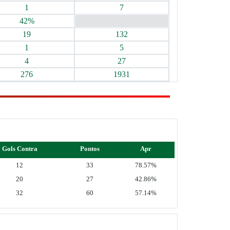
1
7
42%
19
132
1
5
4
27
276
1931
Gols Contra
Pontos
Apr
12
33
78.57%
20
27
42.86%
32
60
57.14%