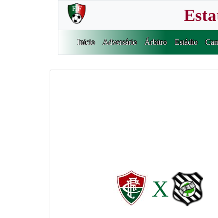
Esta
Inicio
Adversário
Árbitro
Estádio
Cam
X