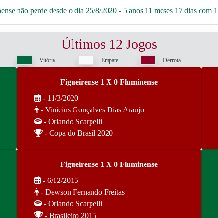
nse não perde desde o dia 25/8/2020 - 5 anos 11 meses 17 dias com 1 
Últimos 12 Jogos
Vitória
Empate
Derrota
Figueirense 1 X 0 Fluminense
- 11/3/2020
- Vinicius Gonçalves Dias Araujo
- Orlando Scarpelli
- Copa do Brasil 2020
Figueirense 1 X 0 Fluminense
- 6/12/2015
- Dewson Fernando Freitas
- Orlando Scarpelli
- Brasileiro 2015