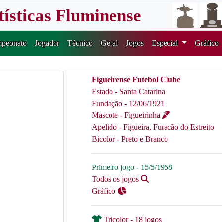
tísticas Fluminense
peonato
Jogador
Técnico
Geral
Jogos
Especial
Gráfico
Figueirense Futebol Clube
Estado - Santa Catarina
Fundação - 12/06/1921
Mascote - Figueirinha
Apelido - Figueira, Furacão do Estreito
Bicolor - Preto e Branco
Primeiro jogo - 15/5/1958
Todos os jogos
Gráfico
Tricolor - 18 jogos