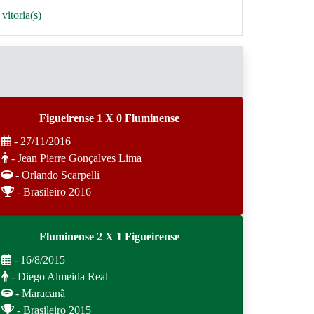
vitoria(s)
Figueirense 1 X 0 Fluminense
- 27/11/2016
- Jean Pierre Gonçalves Lima
- Orlando Scarpelli
- Brasileiro 2016
Fluminense 2 X 1 Figueirense
- 16/8/2015
- Diego Almeida Real
- Maracanã
- Brasileiro 2015