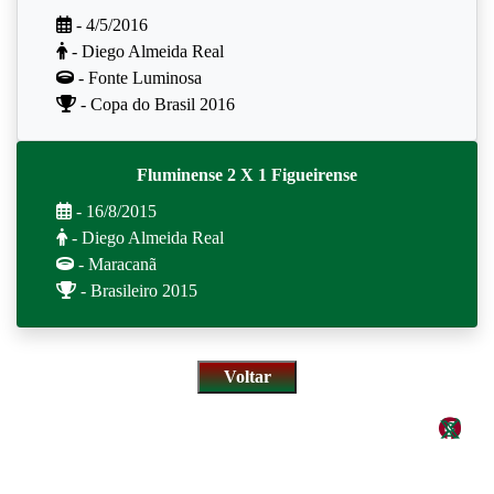
- 4/5/2016
- Diego Almeida Real
- Fonte Luminosa
- Copa do Brasil 2016
Fluminense 2 X 1 Figueirense
- 16/8/2015
- Diego Almeida Real
- Maracanã
- Brasileiro 2015