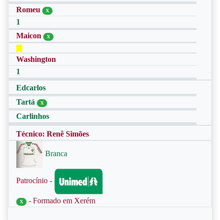
Romeu
X
1
Maicon
X
Washington
1
Edcarlos
Tartá
X
Carlinhos
Técnico: Renê Simões
Branca
Patrocínio -
- Formado em Xerém
X