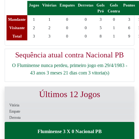
Jogos
Vitórias
Empates
Derrotas
Gols
Gols
Pontos
Pró
Contra
Mandante
1
1
0
0
3
0
3
Visitante
2
2
0
0
5
1
6
Total
3
3
0
0
8
1
9
Sequência atual contra Nacional PB
O Fluminense nunca perdeu, primeiro jogo em 29/4/1983 -
43 anos 3 meses 21 dias com 3 vitoria(s)
Últimos 12 Jogos
Vitória
Empate
Derrota
Fluminense 3 X 0 Nacional PB