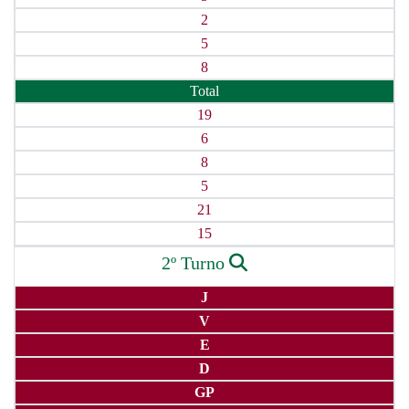
2
5
8
Total
19
6
8
5
21
15
2º Turno
J
V
E
D
GP