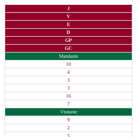
J
V
E
D
GP
GC
Mandante
10
4
3
3
16
7
Visitante
9
2
5