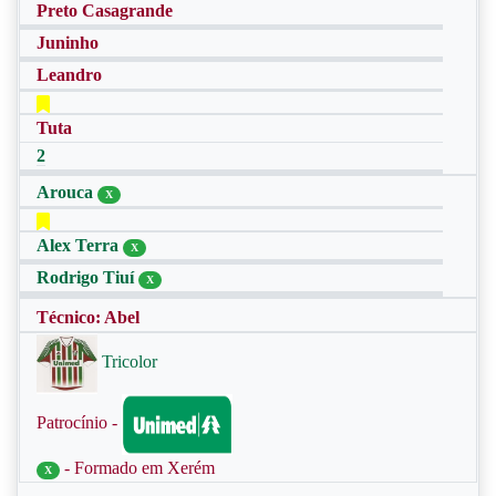
Preto Casagrande
Juninho
Leandro
Tuta
2
Arouca
X
Alex Terra
X
Rodrigo Tiuí
X
Técnico: Abel
Tricolor
Patrocínio -
- Formado em Xerém
X