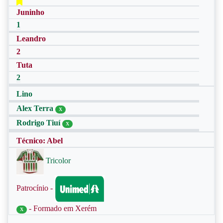
Juninho
1
Leandro
2
Tuta
2
Lino
Alex Terra
X
Rodrigo Tiuí
X
Técnico: Abel
Tricolor
Patrocínio -
- Formado em Xerém
X