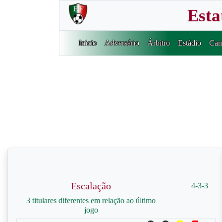
Esta
Inicio
Adversário
Árbitro
Estádio
Cam
Escalação
4-3-3
3 titulares diferentes em relação ao último
jogo