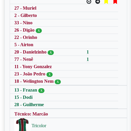
27 - Muriel
2 - Gilberto
33 - Nino
26 - Digão
X
22 - Orinho
5 - Airton
20 - Danielzinho
1
X
77 - Nenê
1
11 - Yony Gonzalez
23 - João Pedro
X
18 - Welington Nem
X
13 - Frazan
X
15 - Dodi
28 - Guilherme
Técnico: Marcão
Tricolor