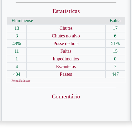
Estatísticas
Fluminense
Bahia
13
Chutes
17
3
Chutes no alvo
6
49%
Posse de bola
51%
11
Faltas
15
1
Impedimentos
0
4
Escanteios
7
434
Passes
447
Fonte:Sofascore
Comentário