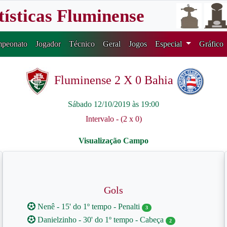
tísticas Fluminense
peonato
Jogador
Técnico
Geral
Jogos
Especial
Gráfico
Fluminense 2 X 0 Bahia
Sábado 12/10/2019 às 19:00
Intervalo - (2 x 0)
Gols
Nenê - 15' do 1º tempo - Penalti
3
Danielzinho - 30' do 1º tempo - Cabeça
2